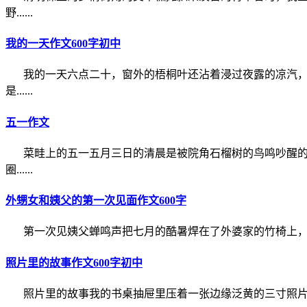
野......
我的一天作文600字初中
我的一天六点二十，窗外的梧桐叶还沾着浸过夜露的凉汽
是......
五一作文
菜畦上的五一五月三日的清晨是被院角石榴树的鸟鸣吵醒
圈......
外甥女和姨父的第一次见面作文600字
第一次见姨父蝉鸣声把七月的酷暑焊在了外婆家的竹椅上，我
照片里的故事作文600字初中
照片里的故事我的书桌抽屉里压着一张边缘泛黄的三寸照片，