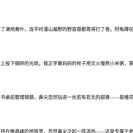
落了满地黄叶，连平时漫山遍野的野苜蓿都蔫得打了卷。阿龟蹲
板上投下细碎的光斑。我正学着妈妈的样子用文火慢熬小米粥，
在书桌前整理错题，鼻尖忽然钻进一丝若有若无的甜香——是槐
正挤在晚高峰的地铁里，忽然鼻尖泛起一阵温热——这是专属于