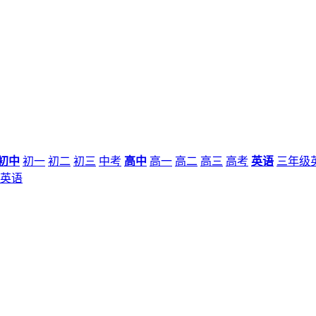
初中
初一
初二
初三
中考
高中
高一
高二
高三
高考
英语
三年级
英语