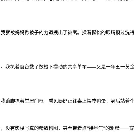
，我就被妈妈掀被子的力道拽出了被窝。揉着惺忪的眼睛摸过洗
的。我扒着窗台数了数楼下攒动的共享单车——又是一年五一黄
踮脚扒着堂屋门框，看见姨妈正往桌上摆咸鸭蛋，身后站着个穿洗得
没有影楼写真的精致构图，甚至带着点“接地气”的粗糙——穿洗得