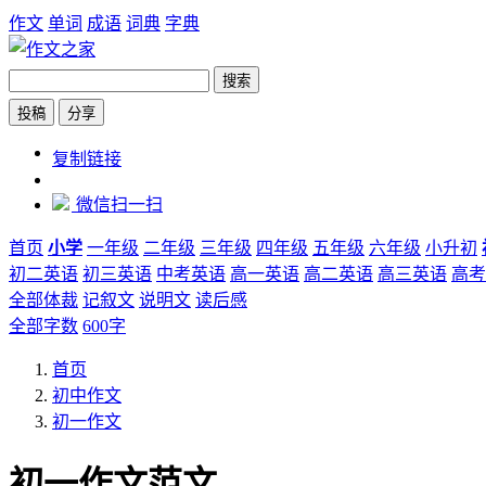
作文
单词
成语
词典
字典
搜索
投稿
分享
https://www.zw6.cn/category/12
复制链接
微信扫一扫
首页
小学
一年级
二年级
三年级
四年级
五年级
六年级
小升初
初二英语
初三英语
中考英语
高一英语
高二英语
高三英语
高考
全部体裁
记叙文
说明文
读后感
全部字数
600字
首页
初中作文
初一作文
初一作文范文