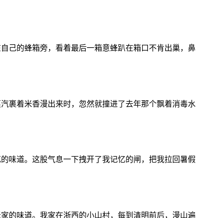
在自己的蜂箱旁，看着最后一箱意蜂趴在箱口不肯出巢，鼻
蒸汽裹着米香漫出来时，忽然就撞进了去年那个飘着消毒水
花的味道。这股气息一下拽开了我记忆的闸，把我拉回暑假
老家的味道。我家在浙西的小山村，每到清明前后，漫山遍