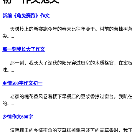
新编《龟兔赛跑》作文
天梯岭上的新赛跑今年的春天比往年要干。村前的苦楝树
尖......
那一刻我长大了作文
那一刻，我长大了深秋的阳光穿过厨房的木质格窗，在案
味......
乡情500字作文初一
老家的槐花香风卷着楼下早餐店的豆浆香掠过窗台，我趴
的......
乡情作文600字
清明粿里的乡情街角的艾草糕摊飘来淡苦的青草香时，我