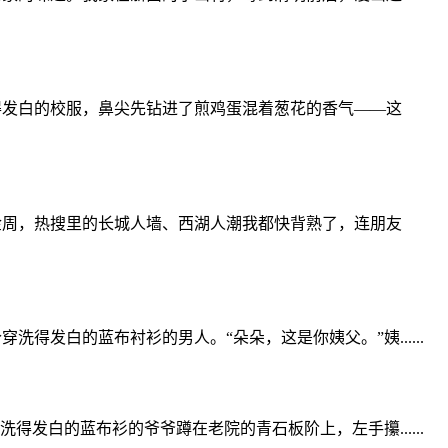
得发白的校服，鼻尖先钻进了煎鸡蛋混着葱花的香气——这
金周，热搜里的长城人墙、西湖人潮我都快背熟了，连朋友
发白的蓝布衬衫的男人。“朵朵，这是你姨父。”姨......
发白的蓝布衫的爷爷蹲在老院的青石板阶上，左手攥......