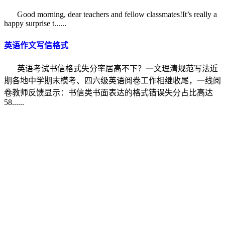
Good morning, dear teachers and fellow classmates!It’s really a
happy surprise t......
英语作文写信格式
英语考试书信格式失分率居高不下？一文理清规范写法近
期各地中学期末模考、四六级英语阅卷工作相继收尾，一线阅
卷教师反馈显示：书信类书面表达的格式错误失分占比高达
58......
© 2012-2026
作文之家
www.zw6.cn
全面关注
小学作文
、
初中作文
、
高中作文
、
英语作文
。
网站事务：17368610279【同微信】