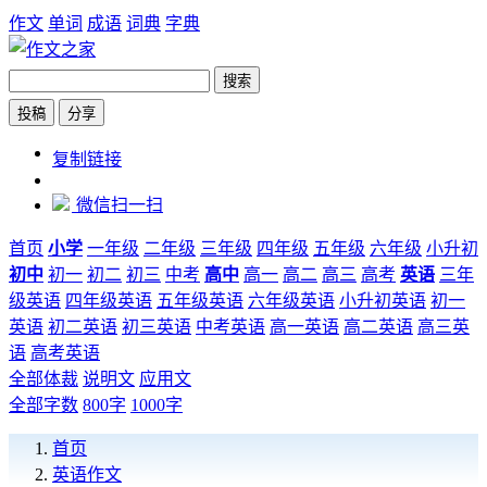
作文
单词
成语
词典
字典
搜索
投稿
分享
https://www.zw6.cn/category/4
复制链接
微信扫一扫
首页
小学
一年级
二年级
三年级
四年级
五年级
六年级
小升初
初中
初一
初二
初三
中考
高中
高一
高二
高三
高考
英语
三年
级英语
四年级英语
五年级英语
六年级英语
小升初英语
初一
英语
初二英语
初三英语
中考英语
高一英语
高二英语
高三英
语
高考英语
全部体裁
说明文
应用文
全部字数
800字
1000字
首页
英语作文