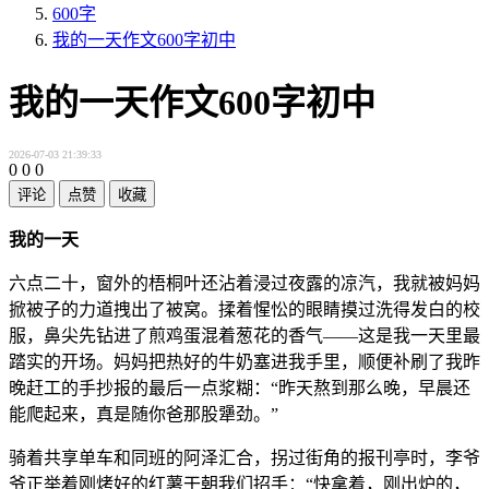
600字
我的一天作文600字初中
我的一天作文600字初中
2026-07-03 21:39:33
0
0
0
评论
点赞
收藏
我的一天
六点二十，窗外的梧桐叶还沾着浸过夜露的凉汽，我就被妈妈
掀被子的力道拽出了被窝。揉着惺忪的眼睛摸过洗得发白的校
服，鼻尖先钻进了煎鸡蛋混着葱花的香气——这是我一天里最
踏实的开场。妈妈把热好的牛奶塞进我手里，顺便补刷了我昨
晚赶工的手抄报的最后一点浆糊：“昨天熬到那么晚，早晨还
能爬起来，真是随你爸那股犟劲。”
骑着共享单车和同班的阿泽汇合，拐过街角的报刊亭时，李爷
爷正举着刚烤好的红薯干朝我们招手：“快拿着，刚出炉的，