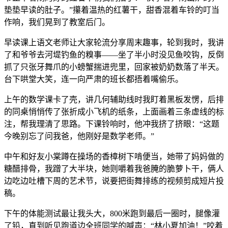
垫垫早读的肚子。”攥着温热的红薯干，甜香混着车铃的叮当
作响，我们晃到了教室后门。
早读课上语文老师让大家轮流分享周末趣事，轮到我时，我讲
了和爷爷去河堤钓鱼的糗事——坐了半小时没见鱼咬钩，反倒
抓了只张牙舞爪的小螃蟹揣进兜里，回家被奶奶数落了半天。
台下哄堂大笑，连一向严肃的班长都捂着嘴偷乐。
上午的数学课卡了壳，讲几何辅助线时我盯着黑板发愣，后排
的同桌悄悄传了张折成小飞机的纸条，上面画着三条虚线的标
注，帮我理清了思路。下课铃响时，他冲我挤了挤眼：“这题
今晚别忘了问我爸，他刚好是数学老师。”
中午和好友小棠蹲在操场的香樟树下啃便当，她带了妈妈做的
糖醋排骨，我蹭了大半块，她则嚼着我爸腌的脆萝卜干，俩人
边吃边吐槽下周的艺术节，说要把街舞排练的视频剪成短片投
稿。
下午的体能测试最让我头大，800米跑到最后一圈时，腿像灌
了铅，直到听见跑道边全班同学的喊声：“林小夏加油！”咬着