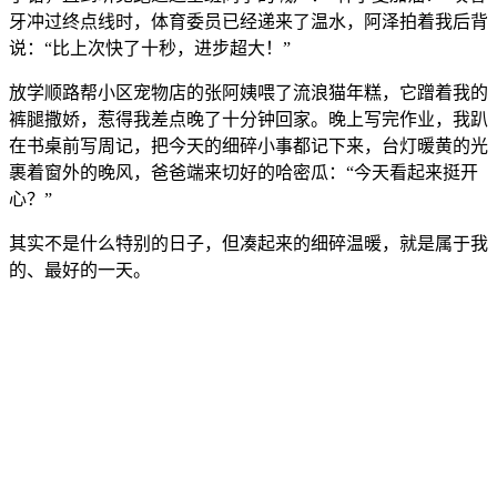
牙冲过终点线时，体育委员已经递来了温水，阿泽拍着我后背
说：“比上次快了十秒，进步超大！”
放学顺路帮小区宠物店的张阿姨喂了流浪猫年糕，它蹭着我的
裤腿撒娇，惹得我差点晚了十分钟回家。晚上写完作业，我趴
在书桌前写周记，把今天的细碎小事都记下来，台灯暖黄的光
裹着窗外的晚风，爸爸端来切好的哈密瓜：“今天看起来挺开
心？”
其实不是什么特别的日子，但凑起来的细碎温暖，就是属于我
的、最好的一天。
© 2012-2026
作文之家
www.zw6.cn