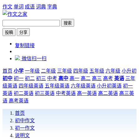
作文
单词
成语
词典
字典
搜索
投稿
分享
https://www.zw6.cn/zuowen/1000062
复制链接
微信扫一扫
首页
小学
一年级
二年级
三年级
四年级
五年级
六年级
小升初
初中
初一
初二
初三
中考
高中
高一
高二
高三
高考
英语
三年
级英语
四年级英语
五年级英语
六年级英语
小升初英语
初一
英语
初二英语
初三英语
中考英语
高一英语
高二英语
高三英
语
高考英语
首页
初中作文
初一作文
说明文