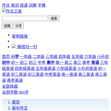
作文
单词
成语
词典
字典
搜索
投稿
分享
https://www.zw6.cn/category/3/style/2/word/1000
复制链接
微信扫一扫
首页
小学
一年级
二年级
三年级
四年级
五年级
六年级
小升初
初中
初一
初二
初三
中考
高中
高一
高二
高三
高考
英语
三年
级英语
四年级英语
五年级英语
六年级英语
小升初英语
初一
英语
初二英语
初三英语
中考英语
高一英语
高二英语
高三英
语
高考英语
全部体裁
全部字数
800字
首页
高中作文