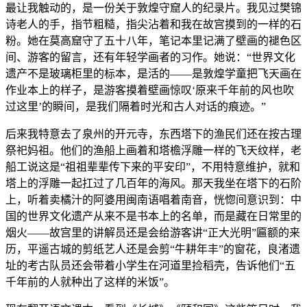
最让我触动的，是一份关于敦煌守窟人的纪录片。我见过樊锦
诗老人的手，指节粗糙，指尖沾着和我在故宫摸到的一样的石
粉。她在莫高窟守了五十八年，笔记本里记满了壁画的褪色区
间、游客的留言，还有年轻学画者的习作。她说：“世界文化
遗产不是玻璃柜里的标本，是活的——是敦煌学童把飞天画在
作业本上的样子，是游客摸着壁画惊叹‘原来千年前的风也吹
过这里’的瞬间，是我们隔着时光和古人对话的痕迹。”
后来我特意去了泉州的开元寺，东西塔下的渔民们还在按古理
祭祀妈祖。他们的渔船上画着和塔檐浮雕一样的飞天纹样，老
船工说这是“祖祖辈辈传下来的平安印”，不用特意维护，就和
塔上的浮雕一起扛过了几百年的海风。那天我坐在塔下的石阶
上，听着卖橘汁的阿婆用闽南语唱着南音，恍惚间意识到：中
国的世界文化遗产从来不是书本上的名单，而是藏在日常里的
烟火——故宫里的讲解员还是会给游客讲“正大光明”匾额的来
历，平遥古城的剪纸艺人还是会剪“牛耕年丰”的窗花，良渚遗
址的考古队员还会带着小学生在河道里捡稻壳，告诉他们“五
千年前的人就种出了这样的米饭”。