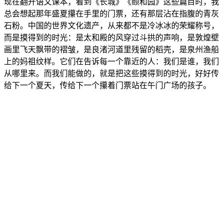
现在翻开语文课本，看到《长城》《颐和园》这些篇目时，我
总会想起那年盛夏攥在手里的门票，还有那层沾在指腹的青灰
石粉。中国的世界文化遗产，从来都不是冷冰冰的荣耀称号，
而是摸得到的时光：是太和殿的风穿过斗拱的声响，是敦煌壁
画里飞天飘带的褶皱，是良渚河道里残留的稻壳，是泉州渔船
上的妈祖纹样。它们在告诉每一个靠近的人：我们是谁，我们
从哪里来。而我们能做的，就是把这些摸得到的时光，好好传
给下一个夏天，传给下一个攥着门票站在午门广场的孩子。
© 2012-2026
作文之家
www.zw6.cn
全面关注
小学作文
、
初中作文
、
高中作文
、
英语作文
。
网站事务：17368610279【同微信】
苏ICP备2024090902号