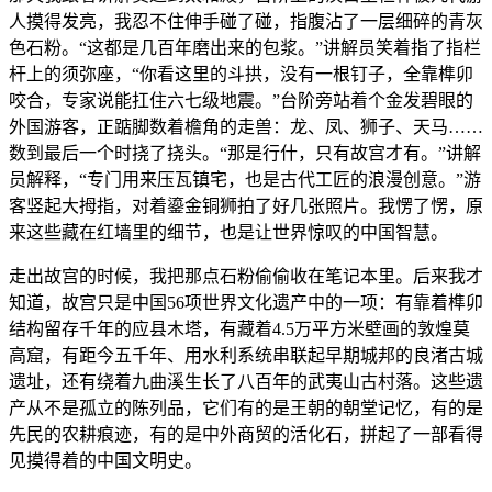
人摸得发亮，我忍不住伸手碰了碰，指腹沾了一层细碎的青灰
色石粉。“这都是几百年磨出来的包浆。”讲解员笑着指了指栏
杆上的须弥座，“你看这里的斗拱，没有一根钉子，全靠榫卯
咬合，专家说能扛住六七级地震。”台阶旁站着个金发碧眼的
外国游客，正踮脚数着檐角的走兽：龙、凤、狮子、天马……
数到最后一个时挠了挠头。“那是行什，只有故宫才有。”讲解
员解释，“专门用来压瓦镇宅，也是古代工匠的浪漫创意。”游
客竖起大拇指，对着鎏金铜狮拍了好几张照片。我愣了愣，原
来这些藏在红墙里的细节，也是让世界惊叹的中国智慧。
走出故宫的时候，我把那点石粉偷偷收在笔记本里。后来我才
知道，故宫只是中国56项世界文化遗产中的一项：有靠着榫卯
结构留存千年的应县木塔，有藏着4.5万平方米壁画的敦煌莫
高窟，有距今五千年、用水利系统串联起早期城邦的良渚古城
遗址，还有绕着九曲溪生长了八百年的武夷山古村落。这些遗
产从不是孤立的陈列品，它们有的是王朝的朝堂记忆，有的是
先民的农耕痕迹，有的是中外商贸的活化石，拼起了一部看得
见摸得着的中国文明史。