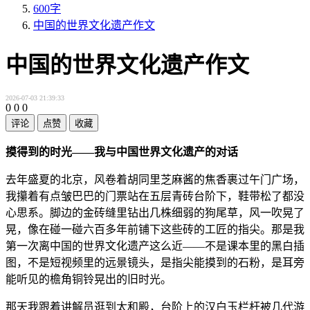
600字
中国的世界文化遗产作文
中国的世界文化遗产作文
2026-07-03 21:39:33
0
0
0
评论
点赞
收藏
摸得到的时光——我与中国世界文化遗产的对话
去年盛夏的北京，风卷着胡同里芝麻酱的焦香裹过午门广场，
我攥着有点皱巴巴的门票站在五层青砖台阶下，鞋带松了都没
心思系。脚边的金砖缝里钻出几株细弱的狗尾草，风一吹晃了
晃，像在碰一碰六百多年前铺下这些砖的工匠的指尖。那是我
第一次离中国的世界文化遗产这么近——不是课本里的黑白插
图，不是短视频里的远景镜头，是指尖能摸到的石粉，是耳旁
能听见的檐角铜铃晃出的旧时光。
那天我跟着讲解员逛到太和殿，台阶上的汉白玉栏杆被几代游