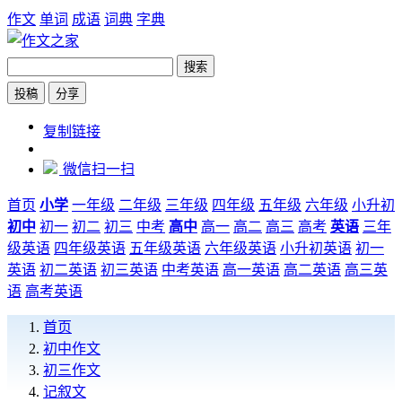
作文
单词
成语
词典
字典
搜索
投稿
分享
https://www.zw6.cn/zuowen/1000117
复制链接
微信扫一扫
首页
小学
一年级
二年级
三年级
四年级
五年级
六年级
小升初
初中
初一
初二
初三
中考
高中
高一
高二
高三
高考
英语
三年
级英语
四年级英语
五年级英语
六年级英语
小升初英语
初一
英语
初二英语
初三英语
中考英语
高一英语
高二英语
高三英
语
高考英语
首页
初中作文
初三作文
记叙文