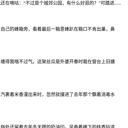
咕：“不过是个城郊公园，有什么好逛的？”可踏进......
在自己的蜂箱旁，看着最后一箱意蜂趴在箱口不肯出巢，鼻
，缠得我喘不过气。这架丝瓜是外婆开春时栽在窗台上旧搪
蒸汽裹着米香漫出来时，忽然就撞进了去年那个飘着消毒水
食指处还留着去年冬天蹭的奶油印。风卷着楼下的桂香钻进