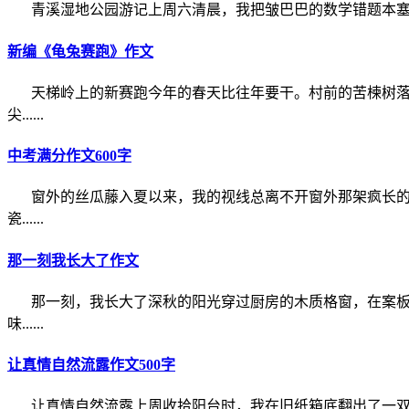
青溪湿地公园游记上周六清晨，我把皱巴巴的数学错题本塞进
新编《龟兔赛跑》作文
天梯岭上的新赛跑今年的春天比往年要干。村前的苦楝树
尖......
中考满分作文600字
窗外的丝瓜藤入夏以来，我的视线总离不开窗外那架疯长
瓷......
那一刻我长大了作文
那一刻，我长大了深秋的阳光穿过厨房的木质格窗，在案
味......
让真情自然流露作文500字
让真情自然流露上周收拾阳台时，我在旧纸箱底翻出了一