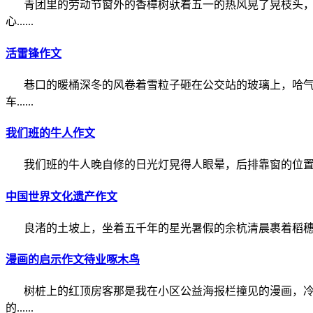
青团里的劳动节窗外的香樟树驮着五一的热风晃了晃枝头
心......
活雷锋作文
巷口的暖桶深冬的风卷着雪粒子砸在公交站的玻璃上，哈
车......
我们班的牛人作文
我们班的牛人晚自修的日光灯晃得人眼晕，后排靠窗的位置又
中国世界文化遗产作文
良渚的土坡上，坐着五千年的星光暑假的余杭清晨裹着稻穗的
漫画的启示作文待业啄木鸟
树桩上的红顶房客那是我在小区公益海报栏撞见的漫画，
的......