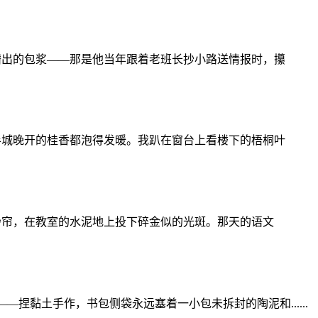
磨出的包浆——那是他当年跟着老班长抄小路送情报时，攥
半城晚开的桂香都泡得发暖。我趴在窗台上看楼下的梧桐叶
纱帘，在教室的水泥地上投下碎金似的光斑。那天的语文
黏土手作，书包侧袋永远塞着一小包未拆封的陶泥和......