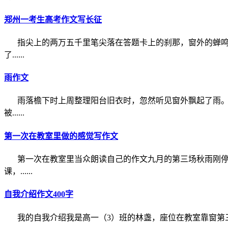
郑州一考生高考作文写长征
指尖上的两万五千里笔尖落在答题卡上的刹那，窗外的蝉
了......
雨作文
雨落檐下时上周整理阳台旧衣时，忽然听见窗外飘起了雨
被......
第一次在教室里做的感觉写作文
第一次在教室里当众朗读自己的作文九月的第三场秋雨刚
课，......
自我介绍作文400字
我的自我介绍我是高一（3）班的林盏，座位在教室靠窗第三