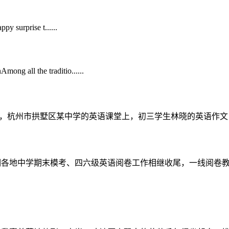
py surprise t......
ng all the traditio......
拱墅区某中学的英语课堂上，初三学生林晓的英语作文《My Cat Res
地中学期末模考、四六级英语阅卷工作相继收尾，一线阅卷教师反馈