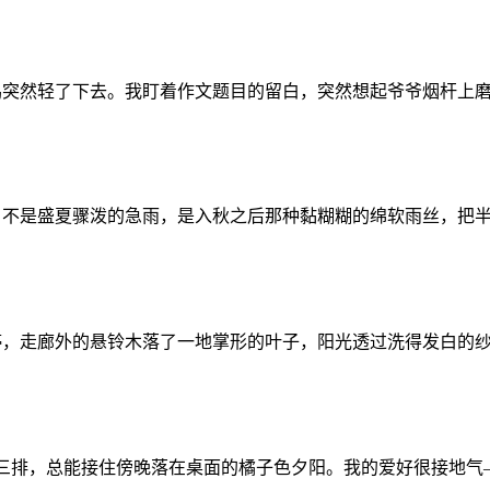
鸣突然轻了下去。我盯着作文题目的留白，突然想起爷爷烟杆上
。不是盛夏骤泼的急雨，是入秋之后那种黏糊糊的绵软雨丝，把
停，走廊外的悬铃木落了一地掌形的叶子，阳光透过洗得发白的
排，总能接住傍晚落在桌面的橘子色夕阳。我的爱好很接地气——捏