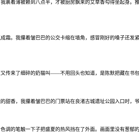
，我裹着薄被赖到八点半，才被厨房飘来的艾草香勾得坐起身。
气成霜。我攥着皱巴巴的公交卡缩在墙角，感冒刚好的嗓子还发
传来了细碎的奶猫叫——不用回头也知道，是陈默把藏在书包夹层的
甜香，我攥着皱巴巴的门票站在良渚古城遗址公园入口时，爷爷已经
冷色调的笔触一下子把盛夏的热风挡在了外面。画面里没有葱郁