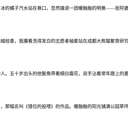
了冰的橘子汽水站在巷口，忽然撞进一团暖融融的明黄——张阿
满城桂香，我攥着洗得发白的志愿者袖套站在成都大熊猫繁育研
的人。五十岁出头的他鬓角带着细白霜花，双手沾着常年蹭上的
上，那幅名叫《错位的投喂》的作品。暖融融的阳光铺满公园草