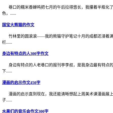
巷口的糯米香蝉鸣把七月的午后拉得悠长，我攥着半瓶化
色，......
国宝大熊猫的作文
竹林里的圆滚滚——我的熊猫守护笔记十月的成都还浸着
栏......
身边有特点的人300字作文
身边有特点的人老巷口的报刊亭李叔，是我身边最有特点
下......
漫画的启示作文450字
漫画的启示直到现在，我还能清晰想起上周美术课漫画展
子......
水果们的音乐会作文300字