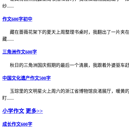
纱......
作文600字初中
藏在蔷薇花架下的夏天上周整理书桌时，我翻出了一片夹
藏......
三角洲作文600字
秋日的三角洲国庆假期的最后一个清晨，我跟着外婆驱车赶往
中国文化遗产作文500字
玉琮里的文明星火上周六的浙江省博物馆良渚展厅，暖黄
盯......
小学作文
更多>>
成长作文600字