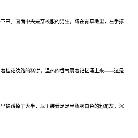
静下来。画面中央是穿校服的男生，蹲在青草地里，左手撑
带着桂花纹路的糕饼，温热的香气裹着记忆涌上来——这是
案早被蹭掉了大半，瓶里装着足足半瓶灰白色的粉笔灰，沉