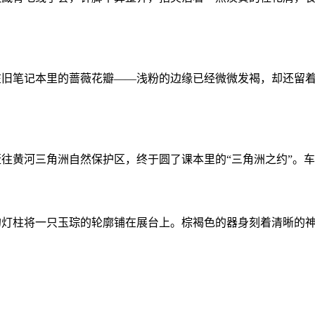
在旧笔记本里的蔷薇花瓣——浅粉的边缘已经微微发褐，却还留
黄河三角洲自然保护区，终于圆了课本里的“三角洲之约”。车驶过
的灯柱将一只玉琮的轮廓铺在展台上。棕褐色的器身刻着清晰的