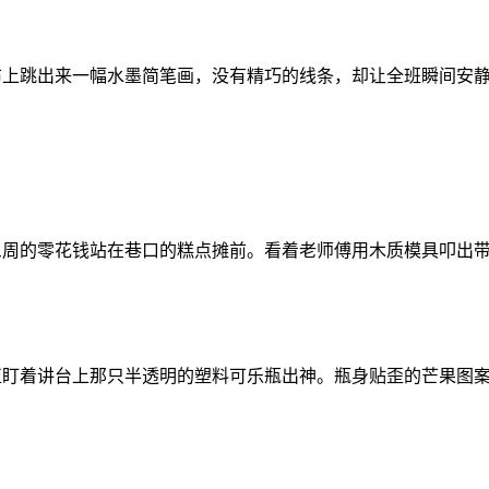
布上跳出来一幅水墨简笔画，没有精巧的线条，却让全班瞬间安
三周的零花钱站在巷口的糕点摊前。看着老师傅用木质模具叩出
正盯着讲台上那只半透明的塑料可乐瓶出神。瓶身贴歪的芒果图