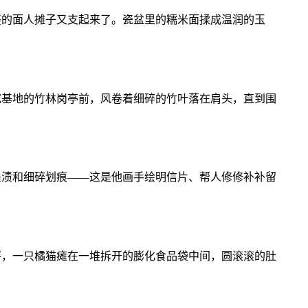
婆的面人摊子又支起来了。瓷盆里的糯米面揉成温润的玉
究基地的竹林岗亭前，风卷着细碎的竹叶落在肩头，直到围
墨渍和细碎划痕——这是他画手绘明信片、帮人修修补补留
坪，一只橘猫瘫在一堆拆开的膨化食品袋中间，圆滚滚的肚