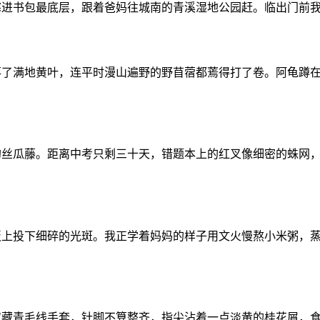
书包最底层，跟着爸妈往城南的青溪湿地公园赶。临出门前我还在嘀
落了满地黄叶，连平时漫山遍野的野苜蓿都蔫得打了卷。阿龟蹲
的丝瓜藤。距离中考只剩三十天，错题本上的红叉像细密的蛛网
板上投下细碎的光斑。我正学着妈妈的样子用文火慢熬小米粥，
双藏青毛线手套，针脚不算整齐，指尖沾着一点淡黄的桂花屑，