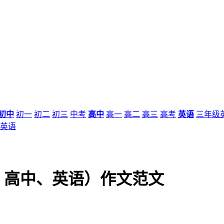
初中
初一
初二
初三
中考
高中
高一
高二
高三
高考
英语
三年级
英语
、高中、英语）作文范文