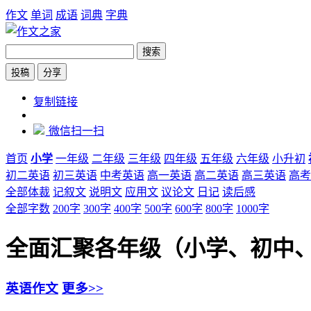
作文
单词
成语
词典
字典
搜索
投稿
分享
https://www.zw6.cn/
复制链接
微信扫一扫
首页
小学
一年级
二年级
三年级
四年级
五年级
六年级
小升初
初二英语
初三英语
中考英语
高一英语
高二英语
高三英语
高考
全部体裁
记叙文
说明文
应用文
议论文
日记
读后感
全部字数
200字
300字
400字
500字
600字
800字
1000字
全面汇聚各年级（小学、初中
英语作文
更多>>