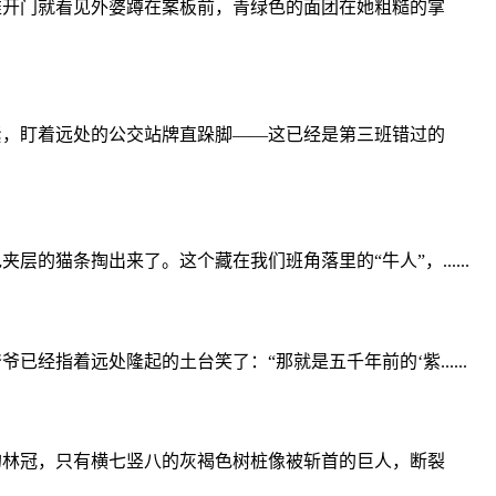
推开门就看见外婆蹲在案板前，青绿色的面团在她粗糙的掌
紧，盯着远处的公交站牌直跺脚——这已经是第三班错过的
猫条掏出来了。这个藏在我们班角落里的“牛人”，......
指着远处隆起的土台笑了：“那就是五千年前的‘紫......
的林冠，只有横七竖八的灰褐色树桩像被斩首的巨人，断裂