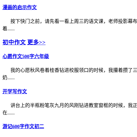
漫画的启示作文
按下快门之前，请先看一看上周三的语文课，老师投影幕
着......
初中作文
更多>>
心愿作文500字六年级
我的心愿秋风卷着桂香钻进校服领口的时候，我攥着攒了
奶......
开学写作文
讲台上的半瓶粉笔灰九月的风刚钻进教室窗框的时候，我
在......
游记600字作文初二